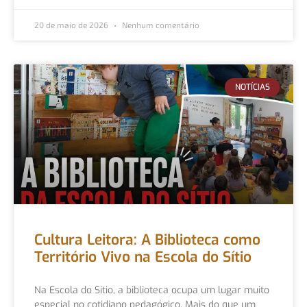
20 de maio de 2026
Nenhum comentário
NOTÍCIAS
Cultura Leitora: A Biblioteca como
Território Vivo na Escola do Sítio
Na Escola do Sítio, a biblioteca ocupa um lugar muito
especial no cotidiano pedagógico. Mais do que um