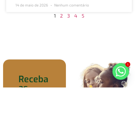
14 de maio de 2026
Nenhum comentário
1
2
3
4
5
1
Receba
as
notícias
do
nosso
cotidiano
no seu