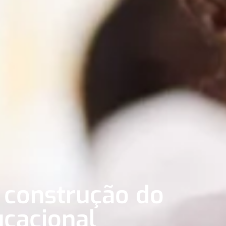
 construção do
ucacional