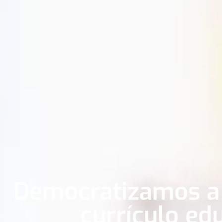
Democratizamos a
currículo ed