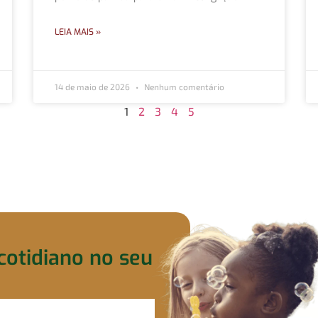
LEIA MAIS »
14 de maio de 2026
Nenhum comentário
1
2
3
4
5
cotidiano no seu