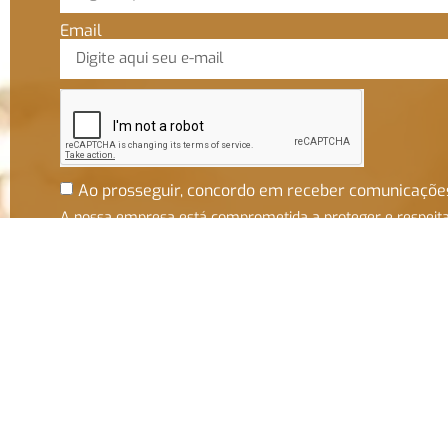
Email
Ao prosseguir, concordo em receber comunicaçõe
A nossa empresa está comprometida a proteger e respeit
sua privacidade. Utilizaremos seus dados apenas para fins
de marketing. Você pode alterar suas preferências a
qualquer momento.