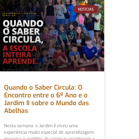
NOTÍCIAS
Quando o Saber Circula: O
Encontro entre o 6º Ano e o
Jardim II sobre o Mundo das
Abelhas
Nesta semana, o Jardim II viveu uma
experiência muito especial de aprendizagem,
pesquisa e partilha. As crianças receberam a