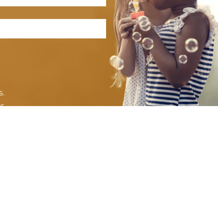
s.
ar
Cadastrar e-mail