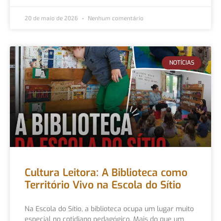
20 de maio de 2026
Nenhum comentário
NOTÍCIAS
Cultura Leitora: A Biblioteca como
Território Vivo na Escola do Sítio
Na Escola do Sítio, a biblioteca ocupa um lugar muito
especial no cotidiano pedagógico. Mais do que um