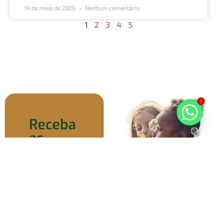
14 de maio de 2026
Nenhum comentário
1
2
3
4
5
1
Receba
as
notícias
do
nosso
cotidiano
no seu