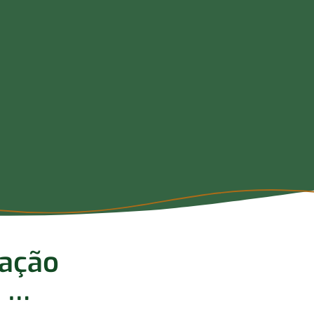
mação
 …