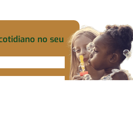
cotidiano no seu
s.
ar