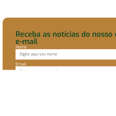
Receba as notícias do nosso 
e-mail
Nome
Email
Ao prosseguir, concordo em receber comunicaçõe
A nossa empresa está comprometida a proteger e respeit