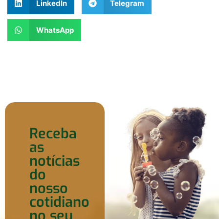
LinkedIn
Telegram
WhatsApp
Receba
as
notícias
do
nosso
cotidiano
no seu