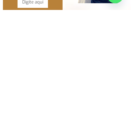
Email
Ao
prosseguir,
concordo em
receber
comunicações.
A nossa
empresa está
comprometida
a proteger e
respeitar sua
privacidade.
Utilizaremos
seus dados
apenas para