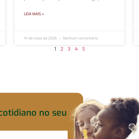
LEIA MAIS »
14 de maio de 2026
Nenhum comentário
1
2
3
4
5
cotidiano no seu