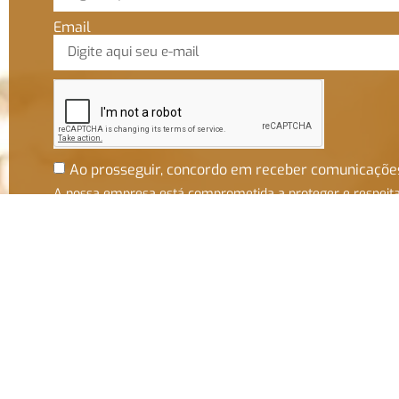
Email
Ao prosseguir, concordo em receber comunicaçõe
A nossa empresa está comprometida a proteger e respeit
sua privacidade. Utilizaremos seus dados apenas para fins
de marketing. Você pode alterar suas preferências a
qualquer momento.