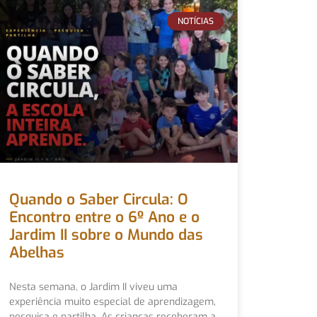
NOTÍCIAS
Quando o Saber Circula: O
Encontro entre o 6º Ano e o
Jardim II sobre o Mundo das
Abelhas
Nesta semana, o Jardim II viveu uma
experiência muito especial de aprendizagem,
pesquisa e partilha. As crianças receberam a