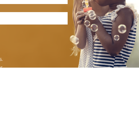
s.
ar
Cadastrar e-mail