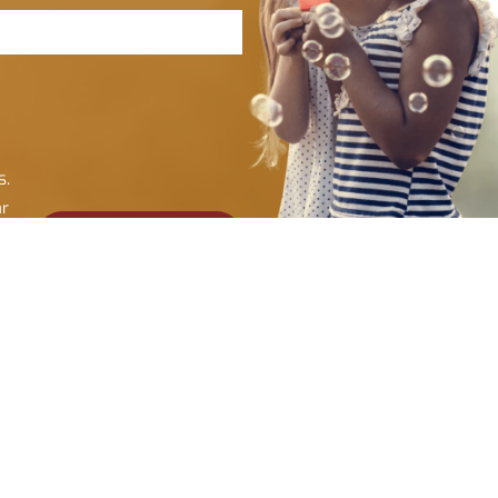
s.
ar
Cadastrar e-mail