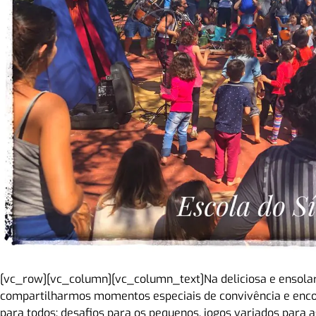
[vc_row][vc_column][vc_column_text]Na deliciosa e ensol
compartilharmos momentos especiais de convivência e enco
para todos: desafios para os pequenos, jogos variados para 