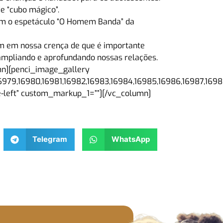
e “cubo mágico”.
om o espetáculo “O Homem Banda” da
em em nossa crença de que é importante
 ampliando e aprofundando nossas relações.
mn][penci_image_gallery
6979,16980,16981,16982,16983,16984,16985,16986,16987,1698
le-left” custom_markup_1=””][/vc_column]
Telegram
WhatsApp