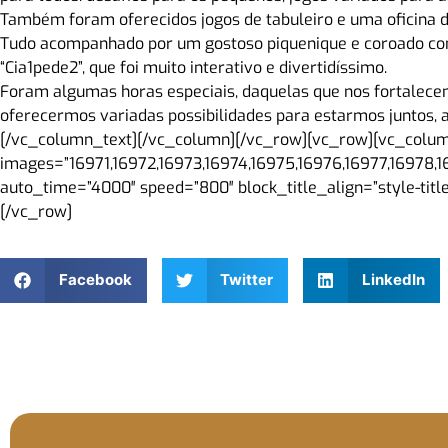
Também foram oferecidos jogos de tabuleiro e uma oficina d
Tudo acompanhado por um gostoso piquenique e coroado c
“Cia1pede2”, que foi muito interativo e divertidíssimo.
Foram algumas horas especiais, daquelas que nos fortalec
oferecermos variadas possibilidades para estarmos juntos,
[/vc_column_text][/vc_column][/vc_row][vc_row][vc_colu
images=”16971,16972,16973,16974,16975,16976,16977,16978,1
auto_time=”4000″ speed=”800″ block_title_align=”style-tit
[/vc_row]
Facebook
Twitter
LinkedIn