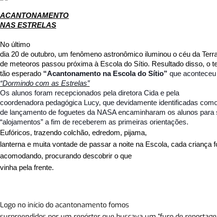
ACANTONAMENTO
NAS ESTRELAS
No último
dia 20 de outubro, um fenômeno astronômico iluminou o céu da Ter
de meteoros passou próxima à Escola do Sítio. Resultado disso, o 
tão esperado
“Acantonamento na Escola do Sítio”
que aconteceu n
“Dormindo com as Estrelas”
Os alunos foram recepcionados pela diretora Cida e pela
coordenadora pedagógica Lucy, que devidamente identificadas com
de lançamento de foguetes da NASA encaminharam os alunos para
“alojamentos” a fim de receberem as primeiras orientações.
Eufóricos, trazendo colchão, edredom, pijama,
lanterna e muita vontade de passar a noite na Escola, cada criança f
acomodando, procurando
descobrir o que
vinha pela frente.
Logo no início do acantonamento fomos
surpreendidos por um repórter que buscava um “furo de reportage