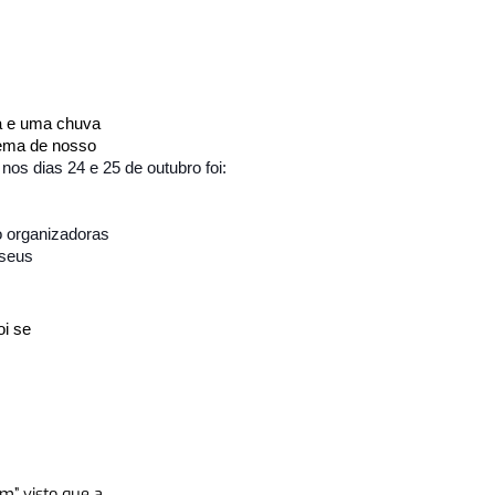
ra e uma chuva
tema de nosso
os dias 24 e 25 de outubro foi:
o organizadoras
 seus
oi se
m” visto que a