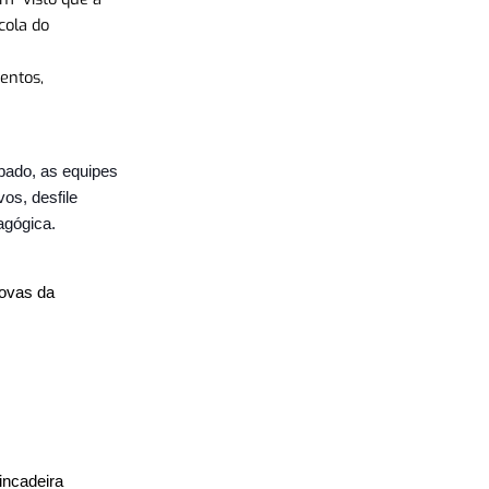
cola do
entos,
bado, as equipes
os, desfile
agógica.
rovas da
incadeira