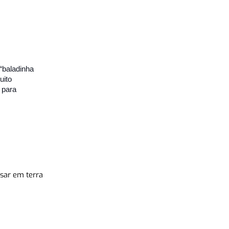
 “baladinha
uito
o para
sar em terra