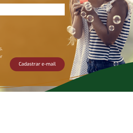
s.
ar
Cadastrar e-mail