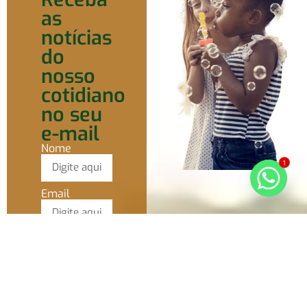
as
notícias
do
nosso
cotidiano
no seu
e-mail
Nome
1
Email
Ao