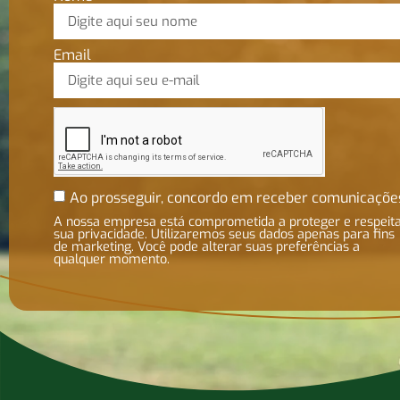
Email
Ao prosseguir, concordo em receber comunicaçõe
A nossa empresa está comprometida a proteger e respeit
sua privacidade. Utilizaremos seus dados apenas para fins
de marketing. Você pode alterar suas preferências a
qualquer momento.